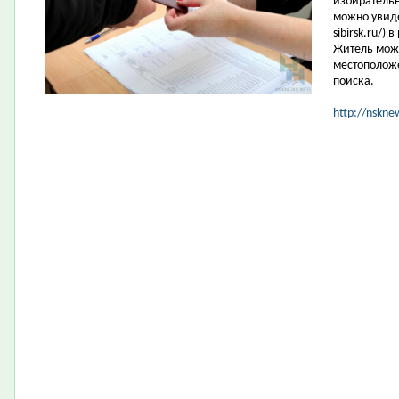
избирательн
можно увиде
sibirsk.ru/)
Житель може
местоположе
поиска.
http://nskne