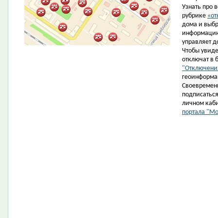
Узнать про 
рубрике
«от
дома и выбр
информацию
управляет д
Чтобы увиде
отключат в 
"Отключени
геоинформа
Cвоевременн
подписаться 
личном каб
портала "М