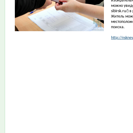
избирательн
можно увиде
sibirsk.ru/)
Житель може
местоположе
поиска.
http://nskne