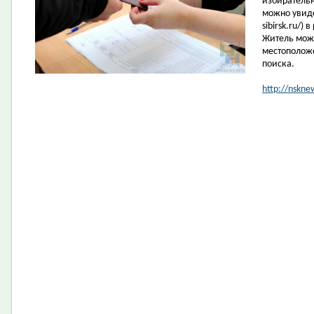
избирательн
можно увиде
sibirsk.ru/)
Житель може
местоположе
поиска.
http://nskne