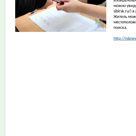
избирательн
можно увиде
sibirsk.ru/)
Житель може
местоположе
поиска.
http://nskne