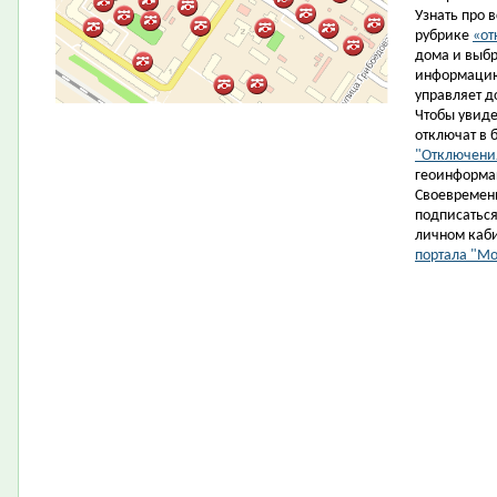
Узнать про 
рубрике
«от
дома и выбр
информацию
управляет д
Чтобы увиде
отключат в 
"Отключени
геоинформа
Cвоевременн
подписаться 
личном каб
портала "М