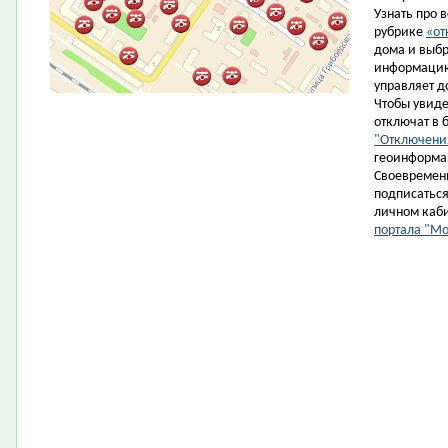
Узнать про 
рубрике
«от
дома и выбр
информацию
управляет д
Чтобы увиде
отключат в 
"Отключени
геоинформа
Cвоевременн
подписаться 
личном каб
портала "М