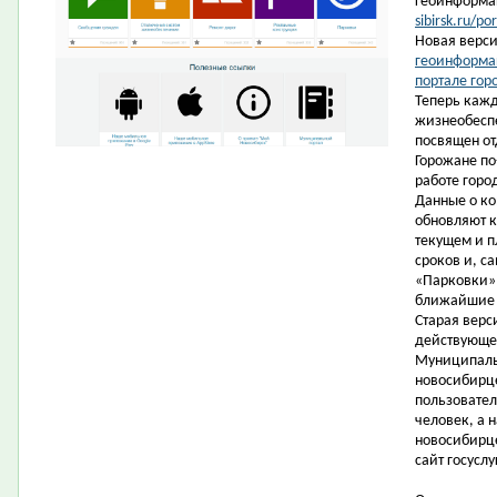
геоинформац
sibirsk.ru/por
Новая верс
геоинформа
портале гор
Теперь кажд
жизнеобеспе
посвящен о
Горожане по
работе горо
Данные о ко
обновляют к
текущем и п
сроков и, са
«Парковки» 
ближайшие 
Старая вер
действующе
Муниципаль
новосибирце
пользовател
человек, а 
новосибирце
сайт госуслу