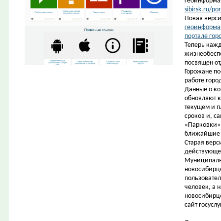
геоинформац
sibirsk.ru/por
Новая верс
геоинформа
портале гор
Теперь кажд
жизнеобеспе
посвящен о
Горожане по
работе горо
Данные о ко
обновляют к
текущем и п
сроков и, са
«Парковки» 
ближайшие 
Старая вер
действующе
Муниципаль
новосибирце
пользовател
человек, а 
новосибирце
сайт госуслу