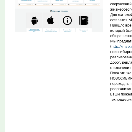
сооружений
жизнеобеспе
Для жителе
оставался 
Пришло вре
который был
общественн
Мы предлага
(
http://map.n
новосибирск
реализованы
дорог, рекл
отключения
Пока эти же
НОВОСИБИРС
переход на 
реорганизац
Ваши пожел
техподдерж