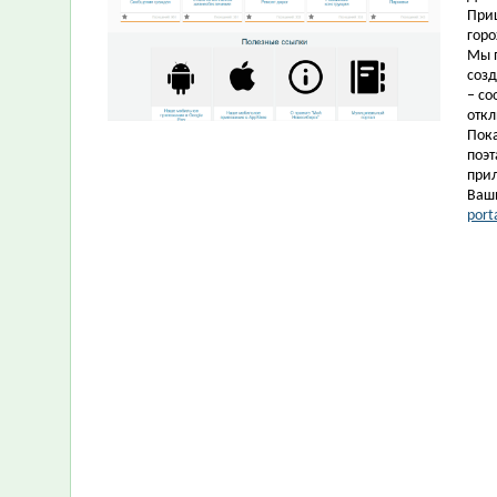
Приш
горо
Мы п
созд
– со
отк
Пока
поэт
прил
Ваш
port