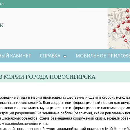
ск
к
НЫЙ КАБИНЕТ
СПРАВКА
МОБИЛЬНОЕ ПРИЛОЖ
В МЭРИИ ГОРОДА НОВОСИБИРСКА
последние 3 года в мэрии произошел существенный сдвиг в сторону исполь
еменных геотехнологий. Был создан геоинформационный портал для внут
льзования, появились муниципальные информационные системы по ремон
страции разрешений на земляные работы (разрытия), схема рекламных ко
тационарных объектов, схема размещения сооружений связи, моделирова
ем жизнеобеспечения и т.п.
жителей города основной муниципальной картой оставался Мой Новосиб