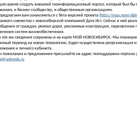
ло время создать внешний геоинформационный портал, который был бы 
жанам, и бизнес-сообществу, и общественным организациям.
редлагаем вам ознакомиться с бета-версией проекта (
http://map.novo-sibir
анного совместно с новосибирской компанией Дата Ист. Сейчас в ней реа
общения от граждан, ремонт дорог, рекламные конструкции, парковочное п
лючения систем жизнеобеспечения.
 эти же сведения сохранены и на карте МОЙ НОВОСИБИРСК. Мы планируе
апный переход на новую технологию. Будет осуществлена реорганизация 
ожения и личного кабинета.
и пожелания и предложения присылайте на адрес техподдержки портала
al@admnsk.ru