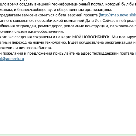
ло время создать внешний геоинформационный портал, который был бы 
жанам, и бизнес-сообществу, и общественным организациям.
редлагаем вам ознакомиться с бета-версией проекта (
http://map.novo-sibir
анного совместно с новосибирской компанией Дата Ист. Сейчас в ней реа
общения от граждан, ремонт дорог, рекламные конструкции, парковочное п
лючения систем жизнеобеспечения.
 эти же сведения сохранены и на карте МОЙ НОВОСИБИРСК. Мы планируе
апный переход на новую технологию. Будет осуществлена реорганизация 
ожения и личного кабинета.
и пожелания и предложения присылайте на адрес техподдержки портала
al@admnsk.ru