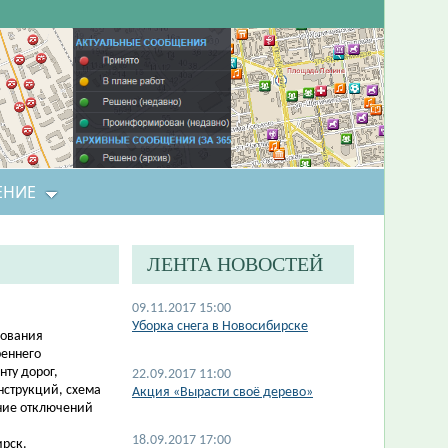
ЕНИЕ
ЛЕНТА НОВОСТЕЙ
09.11.2017 15:00
Уборка снега в Новосибирске
зования
реннего
ту дорог,
22.09.2017 11:00
нструкций, схема
Акция «Вырасти своё дерево»
ние отключений
18.09.2017 17:00
ирск.