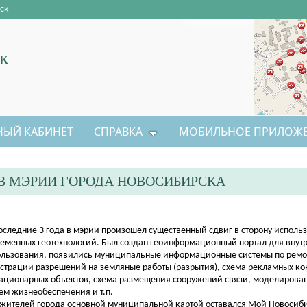
ск
к
НЫЙ КАБИНЕТ
СПРАВКА
МОБИЛЬНОЕ ПРИЛОЖ
В МЭРИИ ГОРОДА НОВОСИБИРСКА
последние 3 года в мэрии произошел существенный сдвиг в сторону исполь
еменных геотехнологий. Был создан геоинформационный портал для внут
льзования, появились муниципальные информационные системы по ремон
страции разрешений на земляные работы (разрытия), схема рекламных ко
тационарных объектов, схема размещения сооружений связи, моделирова
ем жизнеобеспечения и т.п.
жителей города основной муниципальной картой оставался Мой Новосиб