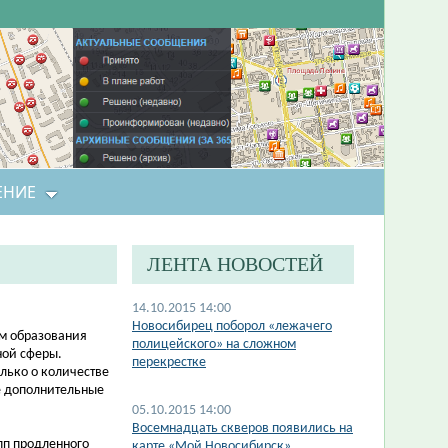
ЕНИЕ
ЛЕНТА НОВОСТЕЙ
14.10.2015 14:00
Новосибирец поборол «лежачего
ем образования
полицейского» на сложном
ой сферы.
перекрестке
лько о количестве
ие дополнительные
05.10.2015 14:00
Восемнадцать скверов появились на
пп продленного
карте «Мой Новосибирск»