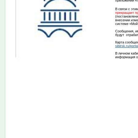
приложении «
В связи с эти
прекращает п
(п
остановлени
внесении изм
системе «Мой
Сообщения, им
будут отрабат
Карта сообще
sibirsk.ru/por
В личном каб
информация о