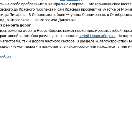
ты на особо проблемных: в Центральном округе — это Мочищенское шоссе
вского до Красного проспекта и сам Красный проспект на участке от Моч
лицы Писарева. В Ленинском районе — улица Станционная, в Октябрьско
ход, в Кировском — Немировича-Данченко.
та ремонта дорог
есс ремонта дорог в Новосибирске может проконтролировать любой горо
рактивной карте. Она размещена на портале
«Мой Новосибирск»
. На кар
магистрали, так и дороги частного сектора. В разделе «Благоустройство» 
аздел «Ремонт дорог» и посмотреть, в каком состоянии находится та или и
робнее