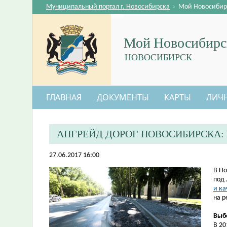
Муниципальный портал г. Новосибирска
›
Мой Новосибир
Мой Новосибирс
НОВОСИБИРСК
ГЛАВНАЯ
ДОКУМЕНТЫ
КАРТЫ
ЛИЧ
АПГРЕЙД ДОРОГ НОВОСИБИРСКА:
27.06.2017 16:00
​В Н
под 
и ка
на р
Выб
В 2