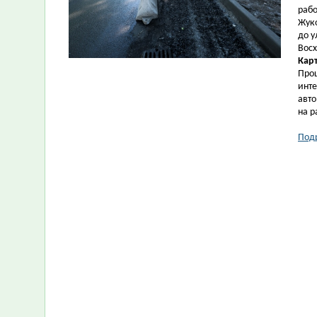
рабо
Жуко
до у
Вос
Кар
Проц
инте
авто
на р
Под