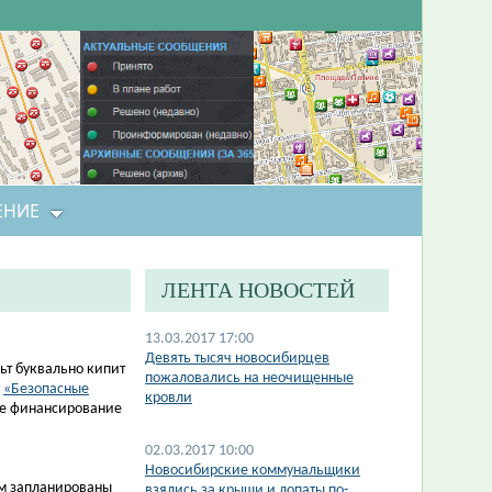
ЕНИЕ
ЛЕНТА НОВОСТЕЙ
13.03.2017 17:00
Девять тысяч новосибирцев
ьт буквально кипит
пожаловались на неочищенные
у
«Безопасные
кровли
ое финансирование
02.03.2017 10:00
Новосибирские коммунальщики
м запланированы
взялись за крыши и лопаты по-