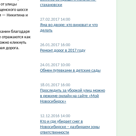
 от улицы
стахановски
ищенского шоссе
м — Никитина и
27.02.2017 14:00
Яма во дворе: кто виноват и что
делать
жанин благодаря
те отражаются как
можно кликнуть
26.01.2017 16:00
ная дорога.
Ремонт дорог в 2017 году
24.01.2017 10:00
Обмен путевками в детские сады
18.01.2017 16:00
Проследить за уборкой улиц можно
в режиме онлайн на сайте «Мой
Новосибирск»
12.12.2016 14:00
Кто и где убирает снег в
Новосибирске – разбираем зоны
ответственности