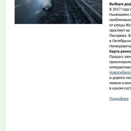
Выбери дор
В 2017 год
Нынешним л
проблемных:
от улицы Жу
проспект на
Писарева. В
в Октябрьск
Немировича
Карта ремо
Процесс рем
проконтрол
интерактивн
Новосибирс
и дороги ча
можно кликн
в каком сос
Подробнее