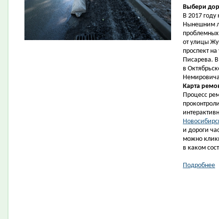
Выбери дор
В 2017 год
Нынешним л
проблемных:
от улицы Жу
проспект на
Писарева. В
в Октябрьск
Немировича
Карта ремо
Процесс рем
проконтрол
интерактивн
Новосибирс
и дороги ча
можно кликн
в каком сос
Подробнее