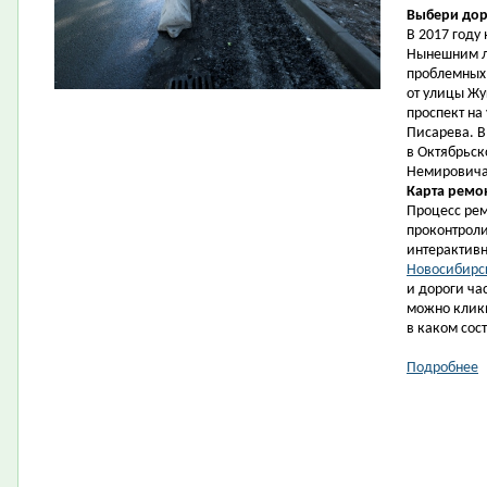
Выбери дор
В 2017 год
Нынешним л
проблемных:
от улицы Жу
проспект на
Писарева. В
в Октябрьск
Немировича
Карта ремо
Процесс рем
проконтрол
интерактивн
Новосибирс
и дороги ча
можно кликн
в каком сос
Подробнее