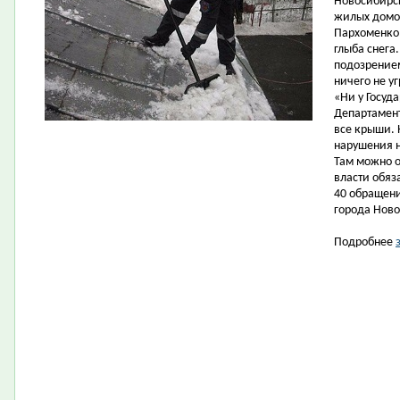
Новосибирс
жилых домов
Пархоменко,
глыба снега
подозрением
ничего не у
«Ни у Госуд
Департамент
все крыши. 
нарушения 
Там можно о
власти обяз
40 обращен
города Ново
Подробнее