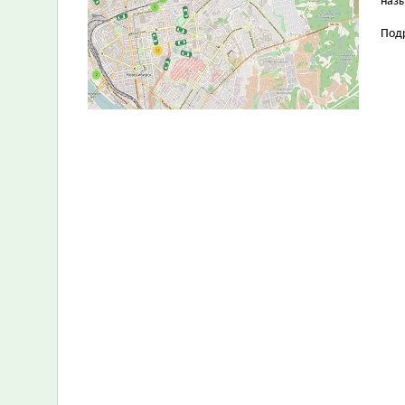
назы
Под