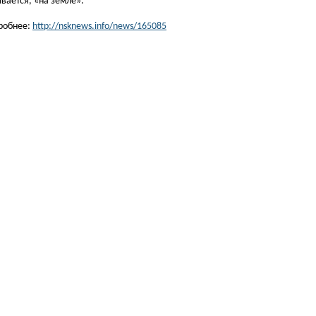
вается, «на земле».
робнее:
http://nsknews.info/news/165085