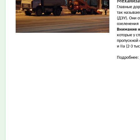
Механиза
Главные дор
так называ
(ДЭУ). Они 
озеленения
Внимание н
которые у с
пропускной 
и IIа (2-3 т
Подробнее: