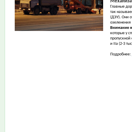
Механиза
Главные дор
так называ
(ДЭУ). Они 
озеленения
Внимание н
которые у с
пропускной 
и IIа (2-3 т
Подробнее: