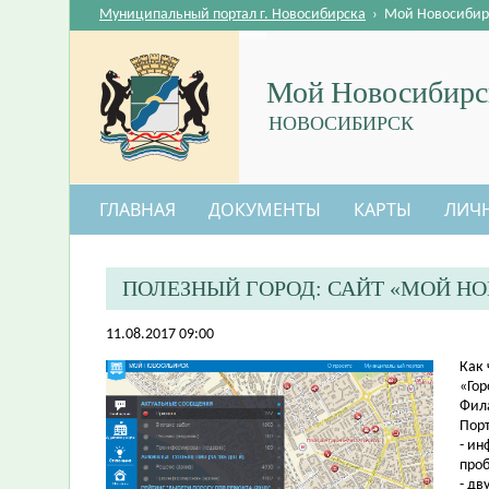
Муниципальный портал г. Новосибирска
›
Мой Новосибир
Мой Новосибирс
НОВОСИБИРСК
ГЛАВНАЯ
ДОКУМЕНТЫ
КАРТЫ
ЛИЧ
ПОЛЕЗНЫЙ ГОРОД: САЙТ «МОЙ Н
11.08.2017 09:00
​Как
«Гор
Фил
Порт
- ин
проб
- дв