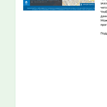
указ
чего
Чтоб
данн
Можн
про
Подр