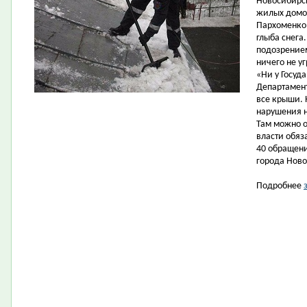
Новосибирс
жилых домов
Пархоменко,
глыба снега
подозрением
ничего не у
«Ни у Госуд
Департамент
все крыши. 
нарушения 
Там можно о
власти обяз
40 обращен
города Ново
Подробнее