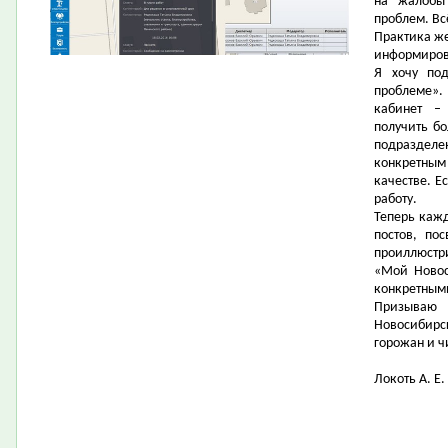
на жалобы
проблем. Вс
Практика же
информиров
Я хочу под
проблеме»
кабинет –
получить б
подраздел
конкретным
качестве. Е
работу.
Теперь кажд
постов, по
проиллюстр
«Мой Новос
конкретным
Призываю
Новосибирс
горожан и ч
Локоть А. Е.