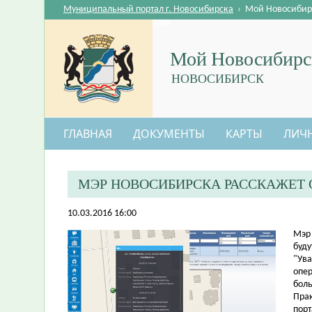
Муниципальный портал г. Новосибирска
›
Мой Новосибир
Мой Новосибирс
НОВОСИБИРСК
ГЛАВНАЯ
ДОКУМЕНТЫ
КАРТЫ
ЛИЧ
МЭР НОВОСИБИРСКА РАССКАЖЕТ 
10.03.2016 16:00
​Мэр
буду
"Ува
опе
боль
Пра
порт