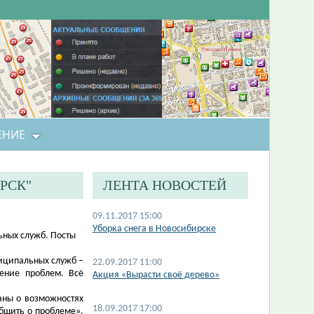
ЕНИЕ
РСК"
ЛЕНТА НОВОСТЕЙ
09.11.2017 15:00
Уборка снега в Новосибирске
ных служб. ​​Посты
иципальных служб –
22.09.2017 11:00
ение проблем. Всё
Акция «Вырасти своё дерево»
аны о возможностях
18.09.2017 17:00
общить о проблеме».