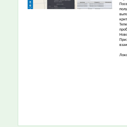
Посе
пол
выпо
крит
Теп
про
Ново
При
вза
Локо