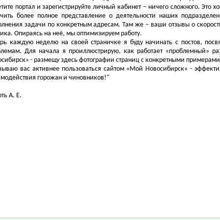
тите портал и зарегистрируйте личный кабинет – ничего сложного. Это 
учить более полное представление о деятельности наших подразделе
лнения задачи по конкретным адресам. Там же – ваши отзывы о скорости
ика. Опираясь на неё, мы оптимизируем работу.
ерь каждую неделю на своей страничке я буду начинать с постов, пос
блемам. Для начала я проиллюстрирую, как работает «проблемный» р
сибирск» - размещу здесь фотографии страниц с конкретными примерами
зываю вас активнее пользоваться сайтом «Мой Новосибирск» - эффект
имодействия горожан и чиновников!"
ть А. Е.