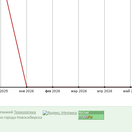
омпанией
Технологика
ии города Новосибирска