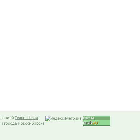
омпанией
Технологика
ии города Новосибирска