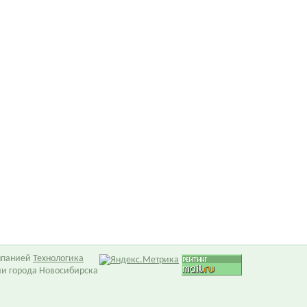
омпанией
Технологика
ии города Новосибирска