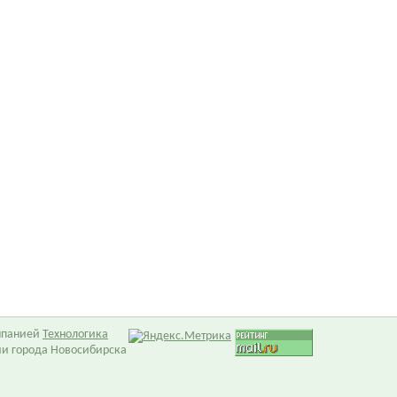
омпанией
Технологика
ии города Новосибирска