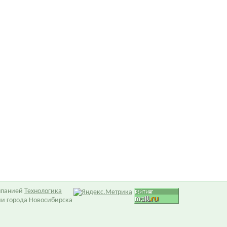
омпанией
Технологика
ии города Новосибирска