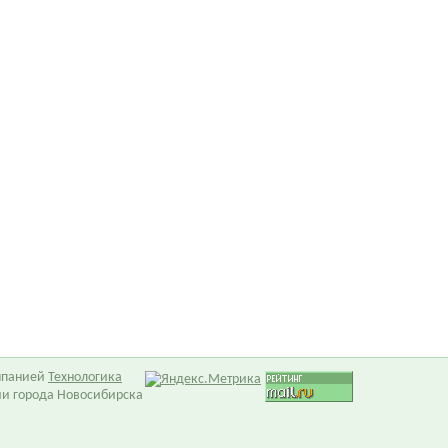
омпанией
Технологика
ии города Новосибирска