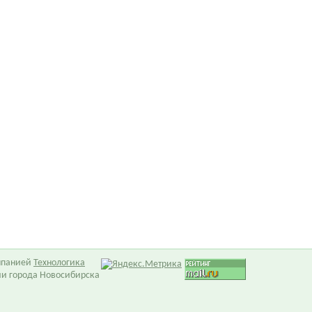
омпанией
Технологика
ии города Новосибирска