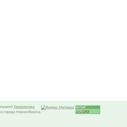
омпанией
Технологика
ии города Новосибирска