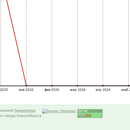
омпанией
Технологика
ии города Новосибирска