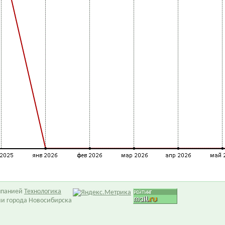
омпанией
Технологика
ии города Новосибирска