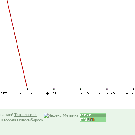
омпанией
Технологика
ии города Новосибирска