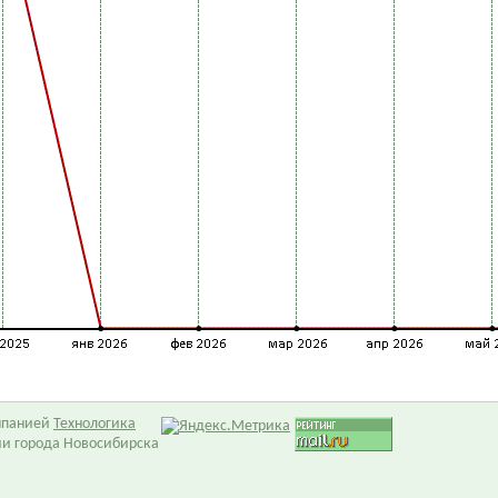
омпанией
Технологика
ии города Новосибирска