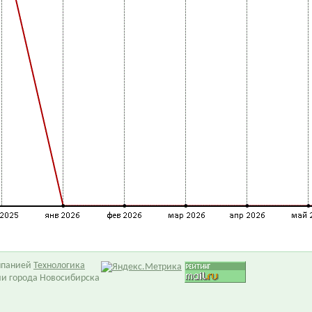
омпанией
Технологика
ии города Новосибирска