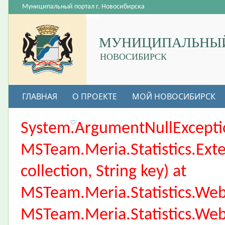
Муниципальный портал г. Новосибирска
МУНИЦИПАЛЬНЫЙ
НОВОСИБИРСК
ГЛАВНАЯ
О ПРОЕКТЕ
МОЙ НОВОСИБИРСК
ВАКАНСИИ
System.ArgumentNullException
MSTeam.Meria.Statistics.Ext
collection, String key) at
MSTeam.Meria.Statistics.We
MSTeam.Meria.Statistics.We