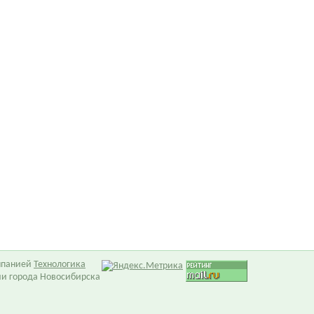
омпанией
Технологика
ии города Новосибирска