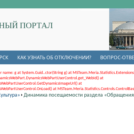
НЫЙ ПОРТАЛ
РСК
КАК УЗНАТЬ ОБ ОТКЛЮЧЕНИИ?
ВОПРОС-ОТВЕ
r name: g at System.Guid..ctor(String g) at MSTeam.Meria.Statistics.Extensi
.DynamicsWebPart.DynamicsWebPartUserControl.get_WebId() at
sWebPartUserControl.GetDynamicsImageUrl() at
bPartUserControl.OnLoad() at MSTeam.Meria.Statistics.Controls.ControlBase.
ультура»
Динамика посещаемости раздела «Обращения