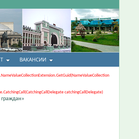
Т
ВАКАНСИИ
ons.NameValueCollectionExtension.GetGuid(NameValueCollection
CatchingCall(CatchingCallDelegate catchingCallDelegate)
 граждан»