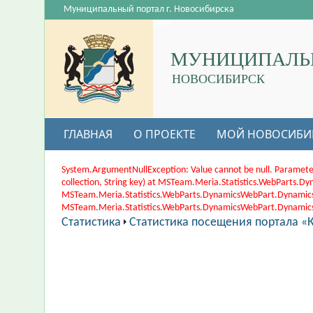
Муниципальный портал г. Новосибирска
МУНИЦИПАЛЬ
НОВОСИБИРСК
ГЛАВНАЯ
О ПРОЕКТЕ
МОЙ НОВОСИБИ
System.ArgumentNullException: Value cannot be null. Paramete
collection, String key) at MSTeam.Meria.Statistics.WebParts
MSTeam.Meria.Statistics.WebParts.DynamicsWebPart.Dynamic
MSTeam.Meria.Statistics.WebParts.DynamicsWebPart.DynamicsWe
Статистика
Статистика посещения портала «К