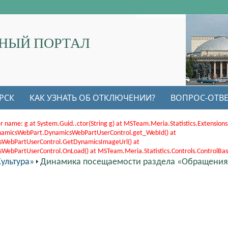
НЫЙ ПОРТАЛ
РСК
КАК УЗНАТЬ ОБ ОТКЛЮЧЕНИИ?
ВОПРОС-ОТВЕ
r name: g at System.Guid..ctor(String g) at MSTeam.Meria.Statistics.Extensi
.DynamicsWebPart.DynamicsWebPartUserControl.get_WebId() at
sWebPartUserControl.GetDynamicsImageUrl() at
bPartUserControl.OnLoad() at MSTeam.Meria.Statistics.Controls.ControlBase.
ультура»
Динамика посещаемости раздела «Обращения