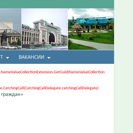
Т
ВАКАНСИИ
ons.NameValueCollectionExtension.GetGuid(NameValueCollection
CatchingCall(CatchingCallDelegate catchingCallDelegate)
 граждан»