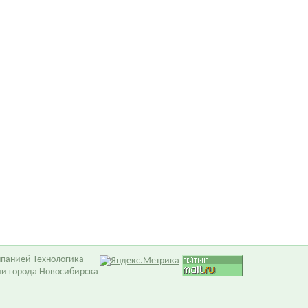
омпанией
Технологика
ии города Новосибирска