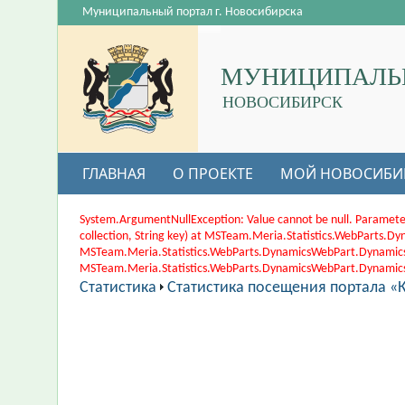
Муниципальный портал г. Новосибирска
МУНИЦИПАЛЬ
НОВОСИБИРСК
ГЛАВНАЯ
О ПРОЕКТЕ
МОЙ НОВОСИБИ
System.ArgumentNullException: Value cannot be null. Paramete
collection, String key) at MSTeam.Meria.Statistics.WebParts
MSTeam.Meria.Statistics.WebParts.DynamicsWebPart.Dynamic
MSTeam.Meria.Statistics.WebParts.DynamicsWebPart.DynamicsWe
Статистика
Статистика посещения портала «К