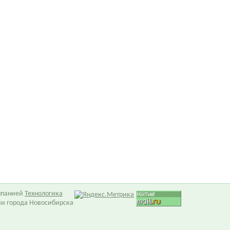
омпанией
Технологика
ии города Новосибирска