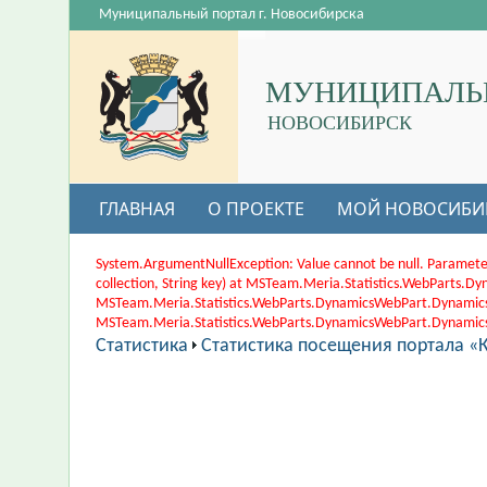
Муниципальный портал г. Новосибирска
МУНИЦИПАЛЬ
НОВОСИБИРСК
ГЛАВНАЯ
О ПРОЕКТЕ
МОЙ НОВОСИБИ
System.ArgumentNullException: Value cannot be null. Paramete
collection, String key) at MSTeam.Meria.Statistics.WebParts
MSTeam.Meria.Statistics.WebParts.DynamicsWebPart.Dynamic
MSTeam.Meria.Statistics.WebParts.DynamicsWebPart.DynamicsWe
Статистика
Статистика посещения портала «К