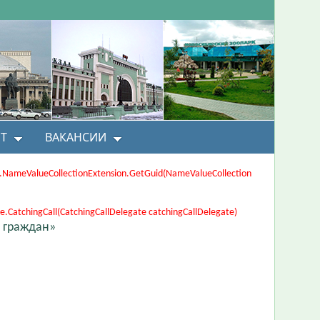
Т
ВАКАНСИИ
ons.NameValueCollectionExtension.GetGuid(NameValueCollection
CatchingCall(CatchingCallDelegate catchingCallDelegate)
 граждан»