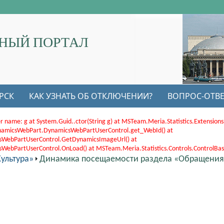
НЫЙ ПОРТАЛ
РСК
КАК УЗНАТЬ ОБ ОТКЛЮЧЕНИИ?
ВОПРОС-ОТВЕ
r name: g at System.Guid..ctor(String g) at MSTeam.Meria.Statistics.Extensi
.DynamicsWebPart.DynamicsWebPartUserControl.get_WebId() at
sWebPartUserControl.GetDynamicsImageUrl() at
bPartUserControl.OnLoad() at MSTeam.Meria.Statistics.Controls.ControlBase.
ультура»
Динамика посещаемости раздела «Обращения