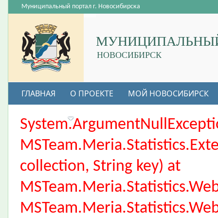
Муниципальный портал г. Новосибирска
МУНИЦИПАЛЬНЫЙ
НОВОСИБИРСК
ГЛАВНАЯ
О ПРОЕКТЕ
МОЙ НОВОСИБИРСК
ВАКАНСИИ
System.ArgumentNullException
MSTeam.Meria.Statistics.Ext
collection, String key) at
MSTeam.Meria.Statistics.We
MSTeam.Meria.Statistics.We