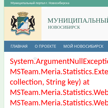
Муниципальный портал г. Новосибирска
МУНИЦИПАЛЬНЫЙ
НОВОСИБИРСК
ГЛАВНАЯ
О ПРОЕКТЕ
МОЙ НОВОСИБИРСК
ВАКАНСИИ
System.ArgumentNullException
MSTeam.Meria.Statistics.Ext
collection, String key) at
MSTeam.Meria.Statistics.We
MSTeam.Meria.Statistics.We