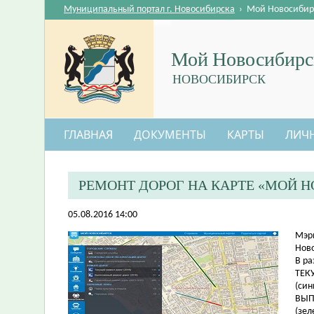
Муниципальный портал г. Новосибирска
›
Мой Новосибир
Мой Новосибирс
НОВОСИБИРСК
ГЛАВНАЯ
ДОКУМЕНТЫ
КАРТЫ
ЛИЧ
РЕМОНТ ДОРОГ НА КАРТЕ «МОЙ 
05.08.2016 14:00
​Мэр
Ново
В р
ТЕКУ
(син
ВЫП
(зел