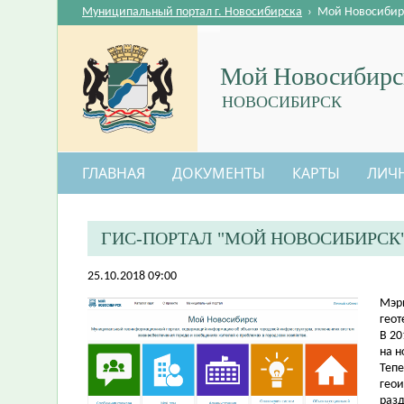
Муниципальный портал г. Новосибирска
›
Мой Новосибир
Мой Новосибирс
НОВОСИБИРСК
ГЛАВНАЯ
ДОКУМЕНТЫ
КАРТЫ
ЛИЧ
ГИС-ПОРТАЛ "МОЙ НОВОСИБИРСК
25.10.2018 09:00
​Мэр
геот
В 2
на н
Тепе
геои
разд