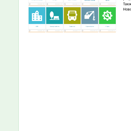
Такж
Ново