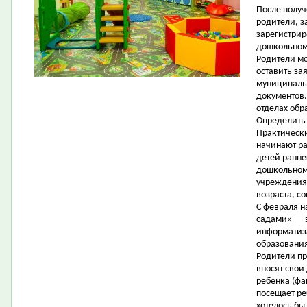
После получ
родители, з
зарегистрир
дошкольном
Родители мо
оставить за
муниципаль
документов.
отделах обр
Определить 
Практически
начинают ра
детей ранне
дошкольном
учреждения 
возраста, со
С февраля н
садами» — э
информатиза
образования
Родители пр
вносят свои
ребёнка (фа
посещает ре
хотелось бы