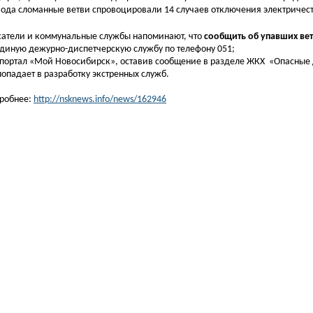
ода сломанные ветви спровоцировали 14 случаев отключения электричест
сатели и коммунальные службы напоминают, что
сообщить об упавших ве
 единую дежурно-диспетчерскую службу по телефону 051;
а портал «Мой Новосибирск», оставив сообщение в разделе ЖКХ «Опасные 
попадает в разработку экстренных служб.
робнее:
http://nsknews.info/news/162946