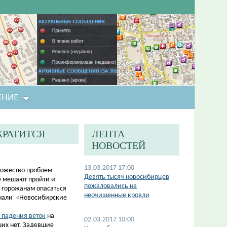
ЕНИЕ
КРАТИТСЯ
ЛЕНТА
НОВОСТЕЙ
13.03.2017 17:00
ножество проблем
Девять тысяч новосибирцев
е мешают пройти и
пожаловались на
 горожанам опасаться
неочищенные кровли
узнали «Новосибирские
 падения веток
на
02.03.2017 10:00
ших нет. Задевшие