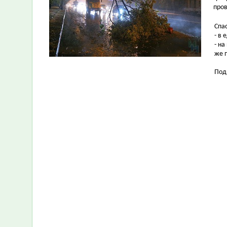
пров
Спа
- в
- н
же 
Под