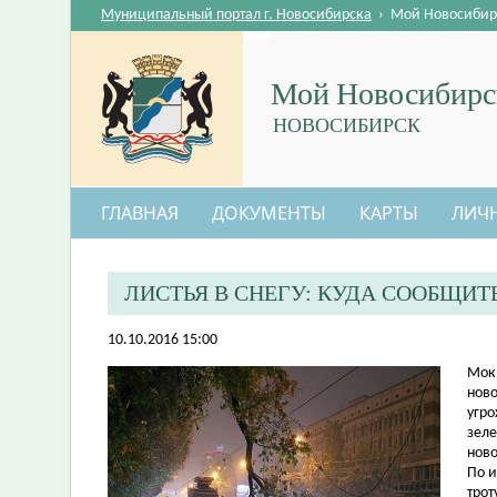
Муниципальный портал г. Новосибирска
›
Мой Новосибир
Мой Новосибирс
НОВОСИБИРСК
ГЛАВНАЯ
ДОКУМЕНТЫ
КАРТЫ
ЛИЧ
ЛИСТЬЯ В СНЕГУ: КУДА СООБЩИТ
10.10.2016 15:00
​Мок
ново
угро
зеле
ново
По 
трот