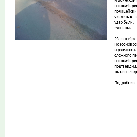
и Воинской 
новосибирец
полицейских
увидеть в т
удар был», 
машины.
23 сентября
Новосибирск
и разметки,
сложного пе
новосибирец
подтвердил,
только след
Подробнее: